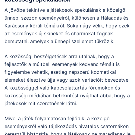
A jövőbe tekintve a játékosok spekulálnak a közelgő
ünnepi szezon eseményeiről, különösen a Hálaadás és
Karácsony körüli témákról. Sokan úgy vélik, hogy ezek
az események új skineket és charmokat fognak
bemutatni, amelyek a ünnepi szellemet tükrözik.
A közösségi beszélgetések arra utalnak, hogy a
fejlesztők a múltbeli események kedvenc témáit is
figyelembe vehetik, esetleg népszerű kozmetikai
elemeket élesztve újjá vagy azok variációit bevezetve.
A közösséggel való kapcsolattartás fórumokon és
közösségi médiában betekintést nyújthat abba, hogy a
játékosok mit szeretnének látni.
Mivel a játék folyamatosan fejlődik, a közelgő
eseményekről való tájékozódás hivatalos csatornákon
keresztül biztosítja, hogy a játékosok ne maradjanak le