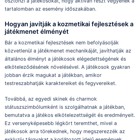
ösztönzi a játékosokat, hogy aktívan részt vegyenek a
tartalomban az esemény időszakában.
Hogyan javítják a kozmetikai fejlesztések a
játékmenet élményét
Bár a kozmetikai fejlesztések nem befolyásolják
közvetlenül a játékmenet mechanikáját, javíthatják az
általános élményt a játékosok elégedettségének és
elköteleződésének növelésével. A játékosok gyakran
jobban érzik magukat a játékban, amikor
testreszabhatják karaktereiket és fegyvereiket.
Továbbá, az egyedi skinek és charmok
státuszszimbólumként is szolgálhatnak a játékban,
bemutatva a játékos elkötelezettségét és eredményeit.
Ez versenyképesebb légkört teremthet, mivel a
játékosok arra törekednek, hogy megszerezzék az
exkluzív tárgyakat a korlátozott idejű események