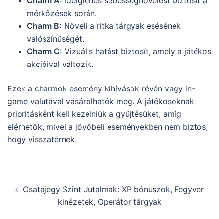
Charm A:
Ideiglenes sebességnövelést biztosít a
mérkőzések során.
Charm B:
Növeli a ritka tárgyak esésének
valószínűségét.
Charm C:
Vizuális hatást biztosít, amely a játékos
akcióival változik.
Ezek a charmok esemény kihívások révén vagy in-
game valutával vásárolhatók meg. A játékosoknak
prioritásként kell kezelniük a gyűjtésüket, amíg
elérhetők, mivel a jövőbeli eseményekben nem biztos,
hogy visszatérnek.
Post
Csatajegy Szint Jutalmak: XP bónuszok, Fegyver
navigation
kinézetek, Operátor tárgyak