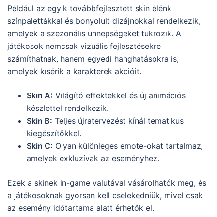
Például az egyik továbbfejlesztett skin élénk
színpalettákkal és bonyolult dizájnokkal rendelkezik,
amelyek a szezonális ünnepségeket tükrözik. A
játékosok nemcsak vizuális fejlesztésekre
számíthatnak, hanem egyedi hanghatásokra is,
amelyek kísérik a karakterek akcióit.
Skin A:
Világító effektekkel és új animációs
készlettel rendelkezik.
Skin B:
Teljes újratervezést kínál tematikus
kiegészítőkkel.
Skin C:
Olyan különleges emote-okat tartalmaz,
amelyek exkluzívak az eseményhez.
Ezek a skinek in-game valutával vásárolhatók meg, és
a játékosoknak gyorsan kell cselekedniük, mivel csak
az esemény időtartama alatt érhetők el.